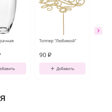
зрачная
Топпер "Любимой"
Открыт
работы
90
220
₽
₽
обавить
Добавить
я