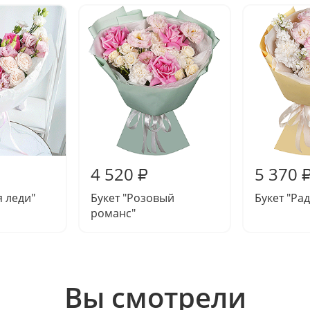
4 520
5 370
₽
я леди"
Букет "Розовый
Букет "Ра
романс"
Вы смотрели