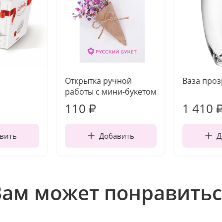
Открытка ручной
Ваза про
работы с мини-букетом
110
1 410
₽
вить
Добавить
Д
Вам может понравитьс