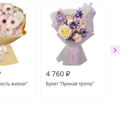
4 760
5 36
₽
₽
дость жизни"
Букет "Лунная тропа"
Букет 