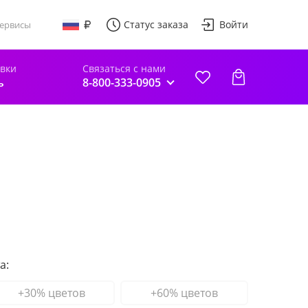
Статус заказа
Войти
ервисы
авки
Связаться с нами
ь
8-800-333-0905
а:
+30% цветов
+60% цветов