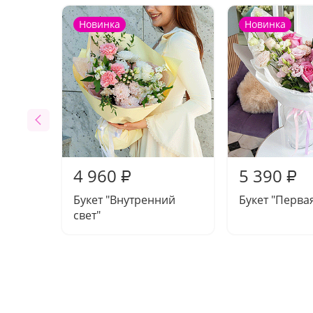
Новинка
Новинка
4 960
5 390
₽
₽
Букет "Внутренний
Букет "Перва
свет"