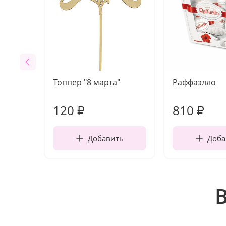
Топпер "8 марта"
Раффаэлло
120
810
₽
₽
Добавить
Доба