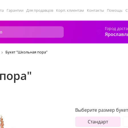
та
Гарантии
Для продавцов
Корп. клиентам
Контакты
Помощь
С
Город дост
Ярославл
Букет "Школьная пора"
пора"
Выберите размер букет
Стандарт