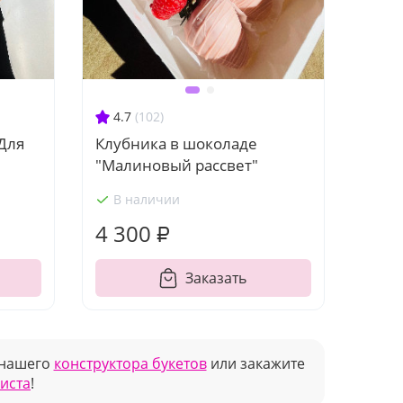
4.7
(102)
Для
Клубника в шоколаде
"Малиновый рассвет"
В наличии
4 300 ₽
Заказать
 нашего
конструктора букетов
или закажите
риста
!