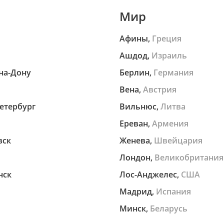
Мир
Афины,
Греция
Ашдод,
Израиль
на-Дону
Берлин,
Германия
Вена,
Австрия
етербург
Вильнюс,
Литва
Ереван,
Армения
вск
Женева,
Швейцария
Лондон,
Великобритания
нск
Лос-Анджелес,
США
Мадрид,
Испания
Минск,
Беларусь