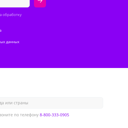
а обработку
а
ных данных
да или страны
оните по телефону
8-800-333-0905