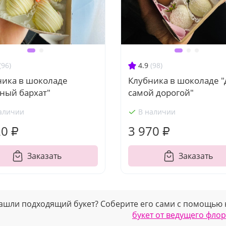
(96)
4.9
(98)
ника в шоколаде
Клубника в шоколаде "
ный бархат"
самой дорогой"
аличии
В наличии
20 ₽
3 970 ₽
Заказать
Заказать
ашли подходящий букет? Соберите его сами с помощью
букет от ведущего фло