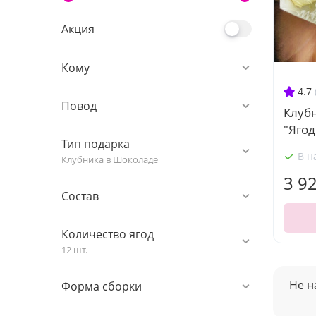
Акция
Кому
4.7
Повод
Клуб
"Ягод
Тип подарка
В н
Клубника в Шоколаде
3 9
Состав
Количество ягод
12 шт.
Не н
Форма сборки