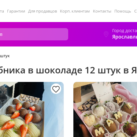
та
Гарантии
Для продавцов
Корп. клиентам
Контакты
Помощь
С
Город дост
Ярославл
 штук
бника в шоколаде 12 штук в 