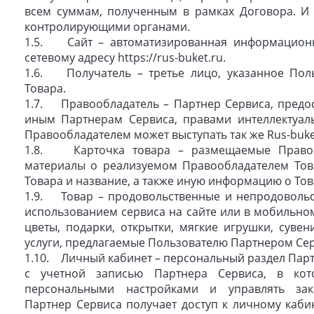
всем суммам, полученным в рамках Договора. И 
контролирующими органами.
1.5. Сайт – автоматизированная информационна
сетевому адресу https://rus-buket.ru.
1.6. Получатель – третье лицо, указанное Поль
Товара.
1.7. Правообладатель – Партнер Сервиса, предо
иным Партнерам Сервиса, правами интеллектуаль
Правообладателем может выступать так же Rus-buk
1.8. Карточка товара – размещаемые Правоо
материалы о реализуемом Правообладателем Тов
Товара и название, а также иную информацию о Това
1.9. Товар – продовольственные и непродовольс
использованием сервиса на сайте или в мобильном
цветы, подарки, открытки, мягкие игрушки, суве
услуги, предлагаемые Пользователю Партнером Сер
1.10. Личный кабинет – персональный раздел Партн
с учетной записью Партнера Сервиса, в кот
персональными настройками и управлять заказ
Партнер Сервиса получает доступ к личному каби