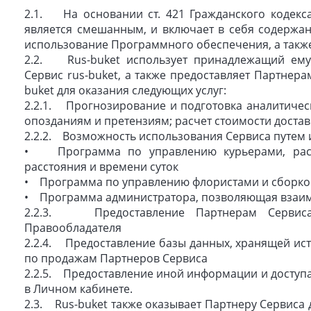
2.1. На основании ст. 421 Гражданского кодек
является смешанным, и включает в себя содержан
использование Программного обеспечения, а также
2.2. Rus-buket использует принадлежащий ему 
Сервис rus-buket, а также предоставляет Партнера
buket для оказания следующих услуг:
2.2.1. Прогнозирование и подготовка аналитически
опозданиям и претензиям; расчет стоимости доста
2.2.2. Возможность использования Сервиса путем
• Программа по управлению курьерами, расче
расстояния и времени суток
• Программа по управлению флористами и сборко
• Программа администратора, позволяющая взаим
2.2.3. Предоставление Партнерам Сервиса 
Правообладателя
2.2.4. Предоставление базы данных, хранящей ис
по продажам Партнеров Сервиса
2.2.5. Предоставление иной информации и доступа
в Личном кабинете.
2.3. Rus-buket также оказывает Партнеру Сервиса д