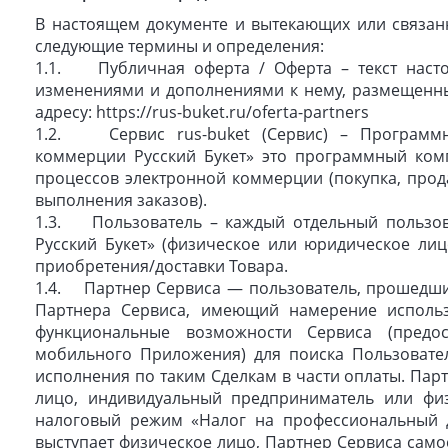
В настоящем документе и вытекающих или связа
следующие термины и определения:
1.1. Публичная оферта / Оферта – текст наст
изменениями и дополнениями к нему, размещенны
адресу: https://rus-buket.ru/oferta-partners
1.2. Сервис rus-buket (Сервис) – Программн
коммерции Русский Букет» это программный ком
процессов электронной коммерции (покупка, прод
выполнения заказов).
1.3. Пользователь – каждый отдельный пользо
Русский Букет» (физическое или юридическое лиц
приобретения/доставки Товара.
1.4. Партнер Сервиса — пользователь, прошедший
Партнера Сервиса, имеющий намерение использ
функциональные возможности Сервиса (предо
мобильного Приложения) для поиска Пользовате
исполнения по таким Сделкам в части оплаты. Па
лицо, индивидуальный предприниматель или фи
налоговый режим «Налог на профессиональный 
выступает физическое лицо, Партнер Сервиса само