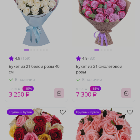
4.9
(169)
4.9
(83)
Букет из 21 белой розы 40
Букет из 21 фиолетовой
см
розы
В наличии
В наличии
-15%
-15%
3 820 ₽
8 590 ₽
3 250 ₽
7 300 ₽
Крупный бутон
Крупный бутон