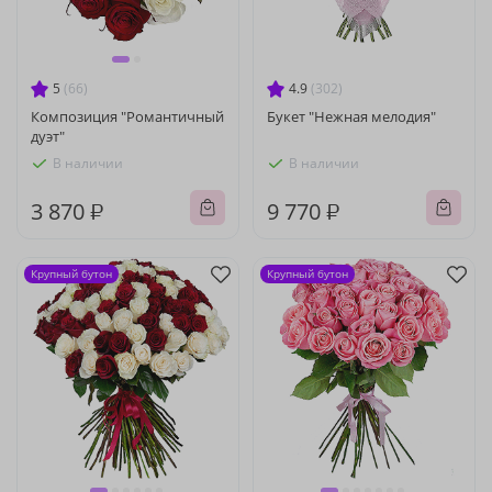
5
(66)
4.9
(302)
Композиция "Романтичный
Букет "Нежная мелодия"
дуэт"
В наличии
В наличии
3 870 ₽
9 770 ₽
Крупный бутон
Крупный бутон