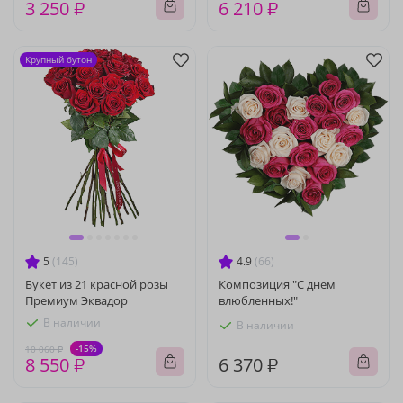
3 250 ₽
6 210 ₽
Крупный бутон
5
(145)
4.9
(66)
Букет из 21 красной розы
Композиция "С днем
Премиум Эквадор
влюбленных!"
В наличии
В наличии
-15%
10 060 ₽
8 550 ₽
6 370 ₽