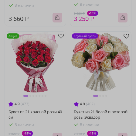
В наличии
В наличии
-15%
3 820 ₽
3 660 ₽
3 250 ₽
Акция
Крупный бутон
4.9
(473)
4.9
(402)
Букет из 21 красной розы 40
Букет из 21 белой и розовой
см
розы Эквадор
В наличии
В наличии
-15%
-15%
3 820 ₽
7 310 ₽