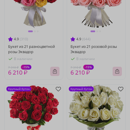
4.9
(310)
4.9
(644)
Букет из 21 разноцветной
Букет из 21 розовой розы
розы Эквадор
Эквадор
В наличии
В наличии
-15%
-15%
7 310 ₽
7 310 ₽
6 210 ₽
6 210 ₽
Крупный бутон
Крупный бутон