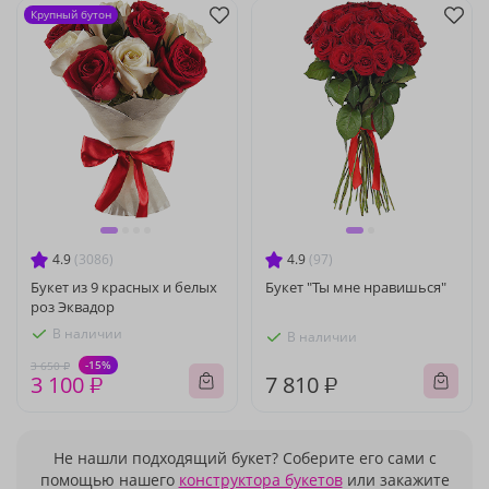
Крупный бутон
4.9
(3086)
4.9
(97)
Букет из 9 красных и белых
Букет "Ты мне нравишься"
роз Эквадор
В наличии
В наличии
-15%
3 650 ₽
3 100 ₽
7 810 ₽
Не нашли подходящий букет? Соберите его сами с
помощью нашего
конструктора букетов
или закажите