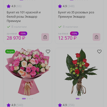
4.9
(66)
4.9
(348)
Букет из 101 красной и
Букет из 35 розовых роз
белой розы Эквадор
Премиум Эквадор
Премиум
В наличии
В наличии
-10%
-15%
32 190 ₽
14 790 ₽
28 970 ₽
12 570 ₽
Акция
4.9
(540)
4.9
(356)