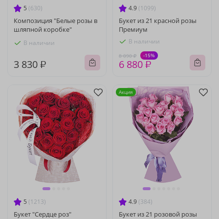
5
(630)
4.9
(1099)
Композиция "Белые розы в
Букет из 21 красной розы
шляпной коробке"
Премиум
В наличии
В наличии
-15%
8 090 ₽
3 830 ₽
6 880 ₽
Акция
5
(1213)
4.9
(384)
Букет "Сердце роз"
Букет из 21 розовой розы