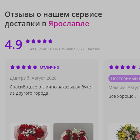
Отзывы о нашем сервисе
доставки в
Ярославле
4.9
5 649 Оценок
4 116 Отзывов
72 775 Заказов
Отлично
Дмитрий,
Август 2026
Постоянный 
Спасибо ,все отлично заказывал букет
Максим,
Авгус
из другого города
Все хорошо!.