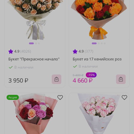
4.9
(4026)
4.9
(377)
Букет "Прекрасное начало"
Букет из 17 кенийских роз
В наличии
В наличии
-15%
5 480 ₽
3 950 ₽
4 660 ₽
Акция