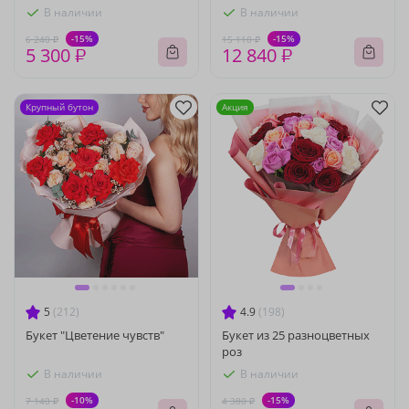
В наличии
В наличии
-15%
-15%
6 240 ₽
15 110 ₽
5 300 ₽
12 840 ₽
Крупный бутон
Акция
5
(212)
4.9
(198)
Букет "Цветение чувств"
Букет из 25 разноцветных
роз
В наличии
В наличии
-10%
-15%
7 140 ₽
4 380 ₽