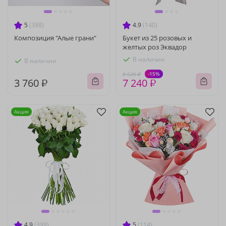
5
(388)
4.9
(140)
Композиция "Алые грани"
Букет из 25 розовых и
желтых роз Эквадор
В наличии
В наличии
-15%
8 520 ₽
3 760 ₽
7 240 ₽
Акция
Акция
4.9
(399)
5
(114)