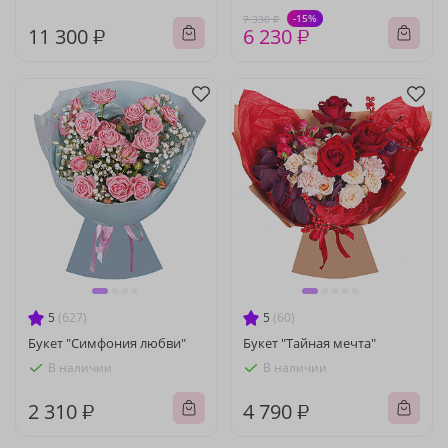
-15%
7 330 ₽
11 300 ₽
6 230 ₽
5
(627)
5
(60)
Букет "Симфония любви"
Букет "Тайная мечта"
В наличии
В наличии
2 310 ₽
4 790 ₽