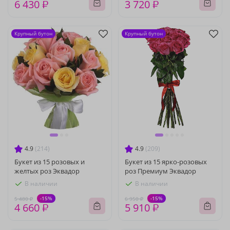
6 430 ₽
3 720 ₽
Крупный бутон
Крупный бутон
4.9
(214)
4.9
(209)
Букет из 15 розовых и
Букет из 15 ярко-розовых
желтых роз Эквадор
роз Премиум Эквадор
В наличии
В наличии
-15%
-15%
5 480 ₽
6 950 ₽
4 660 ₽
5 910 ₽