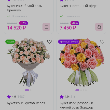
Букет из 51 белой розы
Букет "Цветочный эфир"
Премиум
В наличии
В наличии
-15%
-10%
17 080 ₽
8 280 ₽
14 520 ₽
7 450 ₽
Акция
Крупный бутон
4.9
(1687)
4.9
(51)
Букет из 11 кустовых роз
Букет из 51 розовой и
желтой розы Эквадор