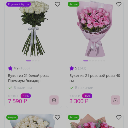
Крупный бутон
Акция
4.9
(1056)
5
(243)
Букет из 21 белой розы
Букет из 21 розовой розы 40
Премиум Эквадор
см
В наличии
В наличии
-15%
-15%
8 930 ₽
3 880 ₽
7 590 ₽
3 300 ₽
Акция
Акция