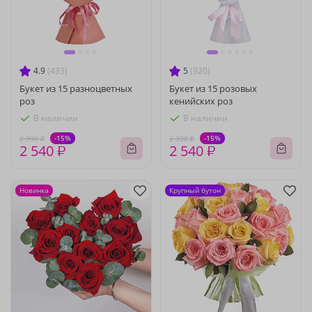
4.9
(433)
5
(920)
Букет из 15 разноцветных
Букет из 15 розовых
роз
кенийских роз
В наличии
В наличии
-15%
-15%
2 990 ₽
2 990 ₽
2 540 ₽
2 540 ₽
Новинка
Крупный бутон