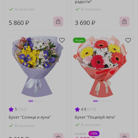
радости"
В наличии
В наличии
5 860 ₽
3 690 ₽
Акция
5
(162)
4.9
(678)
Букет "Солнце и луна"
Букет "Поцелуй лета"
В наличии
В наличии
-10%
4 530 ₽