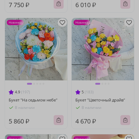
7 750 ₽
6 010 ₽
Новинка
Новинка
4.9
(197)
5
(183)
Букет "На седьмом небе"
Букет "Цветочный драйв"
В наличии
В наличии
5 860 ₽
4 670 ₽
Новинка
Новинка