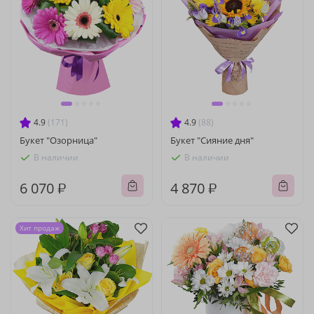
4.9
(171)
4.9
(88)
Букет "Озорница"
Букет "Сияние дня"
В наличии
В наличии
6 070 ₽
4 870 ₽
Хит продаж