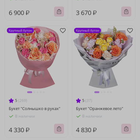
6 900 ₽
3 670 ₽
Крупный бутон
Крупный бутон
5
(269)
5
(37)
Букет "Солнышко в руках"
Букет "Оранжевое лето"
В наличии
В наличии
4 330 ₽
4 830 ₽