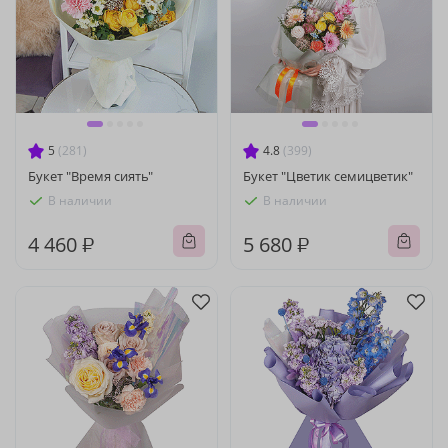
5
(281)
4.8
(399)
Букет "Время сиять"
Букет "Цветик семицветик"
В наличии
В наличии
4 460 ₽
5 680 ₽