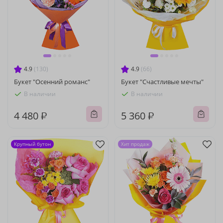
4.9
(130)
4.9
(66)
Букет "Осенний романс"
Букет "Счастливые мечты"
В наличии
В наличии
4 480 ₽
5 360 ₽
Крупный бутон
Хит продаж