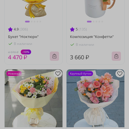
4.9
(306)
5
(135)
Букет "Ноктюрн"
Композиция "Конфетти"
В наличии
В наличии
-10%
4 970 ₽
4 470 ₽
3 660 ₽
Новинка
Крупный бутон