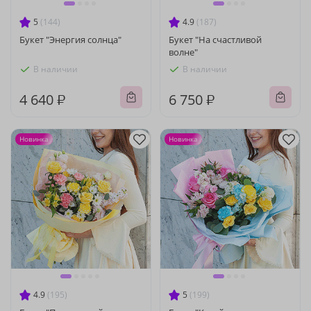
5
(144)
4.9
(187)
Букет "Энергия солнца"
Букет "На счастливой
волне"
В наличии
В наличии
4 640 ₽
6 750 ₽
Новинка
Новинка
4.9
(195)
5
(199)