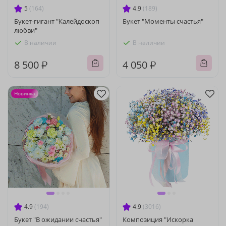
5
(164)
4.9
(189)
Букет-гигант "Калейдоскоп
Букет "Моменты счастья"
любви"
В наличии
В наличии
8 500 ₽
4 050 ₽
Новинка
4.9
(194)
4.9
(3016)
Букет "В ожидании счастья"
Композиция "Искорка