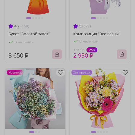
4.9
(160)
5
(577)
Букет "Золотой закат"
Композиция "Эхо весны"
В наличии
В наличии
-25%
3 910 ₽
3 650 ₽
2 930 ₽
Новинка
Хит продаж