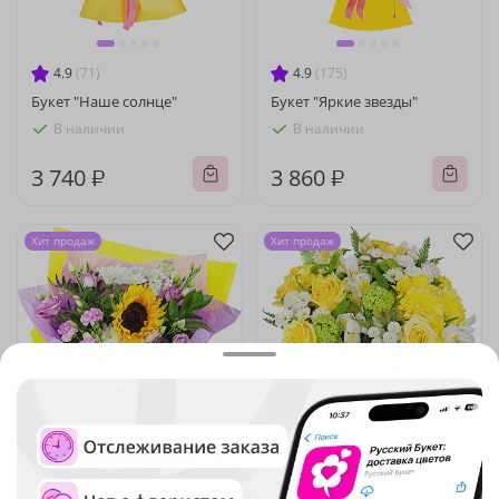
4.9
(71)
4.9
(175)
Букет "Наше солнце"
Букет "Яркие звезды"
В наличии
В наличии
3 740 ₽
3 860 ₽
Хит продаж
Хит продаж
4.8
(48)
4.8
(59)