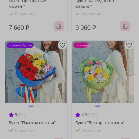
Букет "Прекрасный
Букет "Калейдоскоп
момент"
эмоций"
В наличии
В наличии
7 660 ₽
9 060 ₽
Крупный бутон
Новинка
5
(92)
4.9
(183)
Букет "Палитра счастья"
Букет "Восторг от жизни"
В наличии
В наличии