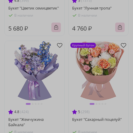
4.8
(399)
5
(1575)
Букет "Цветик семицветик"
Букет "Лунная тропа"
В наличии
В наличии
5 680 ₽
4 760 ₽
Крупный бутон
4.8
(424)
5
(298)
Букет "Жемчужина
Букет "Сахарный поцелуй"
Байкала"
В наличии
В наличии