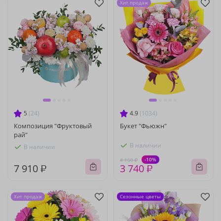
Хит продаж
5
(24)
4.9
(1034)
Композиция "Фруктовый
Букет "Фьюжн"
рай"
В наличии
В наличии
-10%
4 160 ₽
7 910 ₽
3 740 ₽
Хит продаж
Сезонные цветы