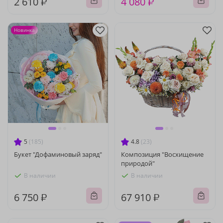
2 610 ₽
4 080 ₽
Новинка
5
(185)
4.8
(23)
Букет "Дофаминовый заряд"
Композиция "Восхищение
природой"
В наличии
В наличии
6 750 ₽
67 910 ₽