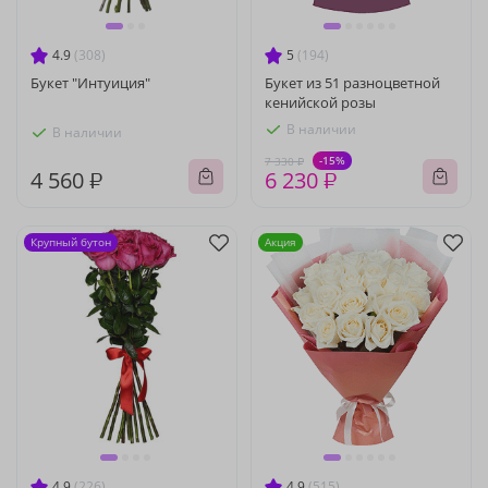
4.9
(308)
5
(194)
Букет "Интуиция"
Букет из 51 разноцветной
кенийской розы
В наличии
В наличии
-15%
7 330 ₽
4 560 ₽
6 230 ₽
Крупный бутон
Акция
4.9
(226)
4.9
(515)