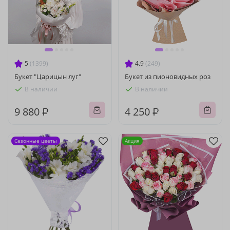
5
(1399)
4.9
(249)
Букет "Царицын луг"
Букет из пионовидных роз
В наличии
В наличии
9 880 ₽
4 250 ₽
Сезонные цветы
Акция