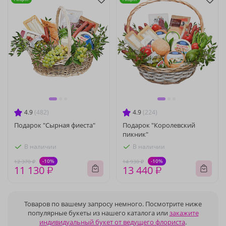
4.9
(482)
4.9
(224)
Подарок "Сырная фиеста"
Подарок "Королевский
пикник"
В наличии
В наличии
-10%
-10%
12 370 ₽
14 930 ₽
11 130 ₽
13 440 ₽
Товаров по вашему запросу немного. Посмотрите ниже
популярные букеты из нашего каталога или
закажите
индивидуальный букет от ведущего флориста
.