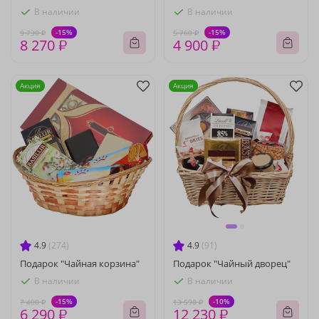
В наличии
В наличии
-15%
-15%
9 730 ₽
5 760 ₽
8 270 ₽
4 900 ₽
Акция
Акция
4.9
(274)
4.9
(91)
Подарок "Чайная корзина"
Подарок "Чайный дворец"
В наличии
В наличии
-15%
-10%
7 400 ₽
13 590 ₽
6 290 ₽
12 230 ₽