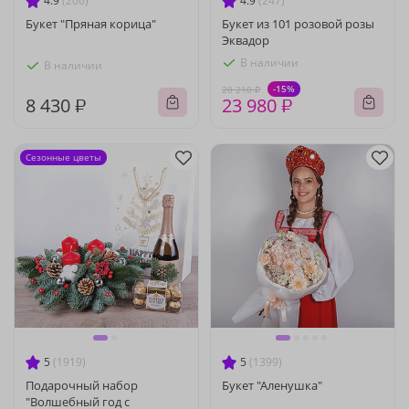
4.9
(206)
4.9
(247)
Букет "Пряная корица"
Букет из 101 розовой розы
Эквадор
В наличии
В наличии
-15%
28 210 ₽
8 430 ₽
23 980 ₽
Сезонные цветы
5
(1919)
5
(1399)
Подарочный набор
Букет "Аленушка"
"Волшебный год с