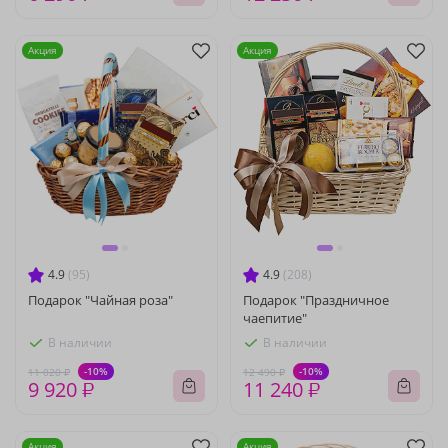
Акция
Акция
4.9
(95)
4.9
(208)
Подарок "Чайная роза"
Подарок "Праздничное
чаепитие"
В наличии
В наличии
-10%
-10%
11 020 ₽
12 490 ₽
9 920 ₽
11 240 ₽
Акция
Акция