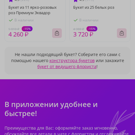
Букет из 11 ярко-розовых
Букет из 25 белых роз
роз Премиум Эквадор
В наличии
В наличии
-15%
-15%
5 010 ₽
4 380 ₽
4 260 ₽
3 720 ₽
Не нашли подходящий букет? Соберите его сами с
помощью нашего
конструктора букетов
или закажите
букет от ведущего флориста
!
В приложении удобнее и
быстрее!
Преимущества для Вас: оформляйте заказ мгновенно,
обсуждайте все детали в чате с флористом и отслеживайте