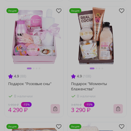
Акция
Акция
4.9
(88)
4.9
(108)
Подарок "Розовые сны"
Подарок "Моменты
блаженства"
В наличии
В наличии
-15%
-15%
5 050 ₽
3 870 ₽
4 290 ₽
3 290 ₽
Акция
Акция