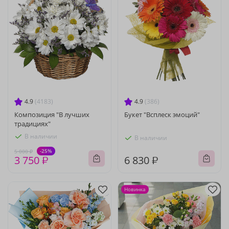
4.9
(4183)
4.9
(386)
Композиция "В лучших
Букет "Всплеск эмоций"
традициях"
В наличии
В наличии
-25%
5 000 ₽
3 750 ₽
6 830 ₽
Новинка