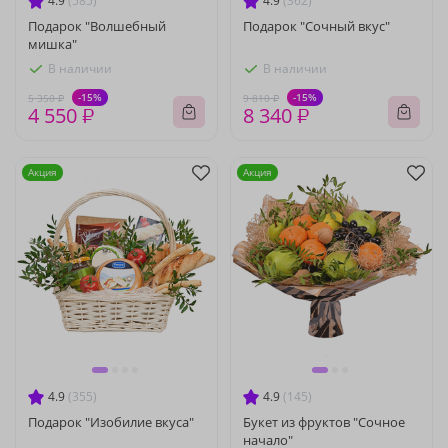
4.9
(585)
4.9
(362)
Подарок "Волшебный
Подарок "Сочный вкус"
мишка"
В наличии
В наличии
-15%
-15%
5 350 ₽
9 810 ₽
4 550 ₽
8 340 ₽
Акция
Акция
4.9
(355)
4.9
(145)
Подарок "Изобилие вкуса"
Букет из фруктов "Сочное
начало"