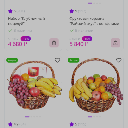
5
(901)
5
(112)
Набор "Клубничный
Фруктовая корзина
поцелуй"
"Райский вкус" с конфетами
В наличии
В наличии
-15%
-15%
5 510 ₽
6 870 ₽
4 680 ₽
5 840 ₽
Акция
Акция
4.9
(84)
5
(115)