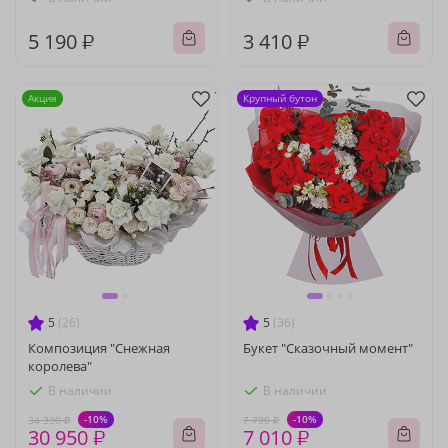
5 190 ₽
3 410 ₽
Акция
Крупный бутон
5
(26)
5
(36)
Композиция "Снежная
Букет "Сказочный момент"
королева"
В наличии
В наличии
-10%
-10%
34 390 ₽
7 790 ₽
30 950 ₽
7 010 ₽