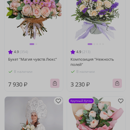
4.9
(354)
4.9
(213)
Букет "Магия чувств Люкс"
Композиция "Нежность
полей"
В наличии
В наличии
7 930 ₽
3 230 ₽
Крупный бутон