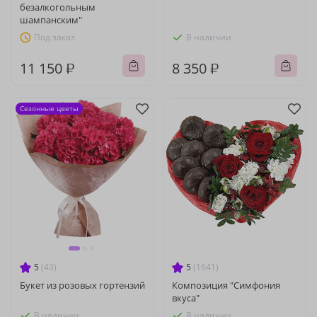
безалкогольным
шампанским"
Под заказ
В наличии
11 150 ₽
8 350 ₽
Сезонные цветы
5
(43)
5
(1641)
Букет из розовых гортензий
Композиция "Симфония
вкуса"
В наличии
В наличии