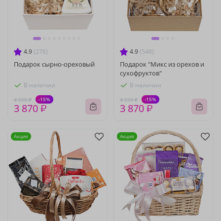
4.9
(276)
4.9
(548)
Подарок сырно-ореховый
Подарок "Микс из орехов и
сухофруктов"
В наличии
В наличии
-15%
-15%
4 550 ₽
4 550 ₽
3 870 ₽
3 870 ₽
Акция
Акция