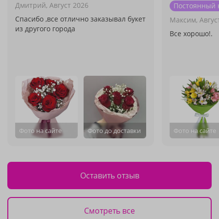
Дмитрий,
Август 2026
Постоянный 
Спасибо ,все отлично заказывал букет
Максим,
Авгус
из другого города
Все хорошо!.
Фото на сайте
Фото до доставки
Фото на сайте
Оставить отзыв
Смотреть все