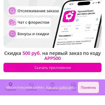
4.9
(126)
4.8
(9)
Букет "Нежный шелест"
Подарочный набор
"Нежный букет, конфеты и
безалкогольное вино"
В наличии
В наличии
4 830 ₽
7 490 ₽
Скидка
500 руб.
на первый заказ по коду
APP500
Скачать приложение
Мы используем cookies.
Как это работает
.
Понятно
Главная
Каталог
Корзина
Чат
Войти