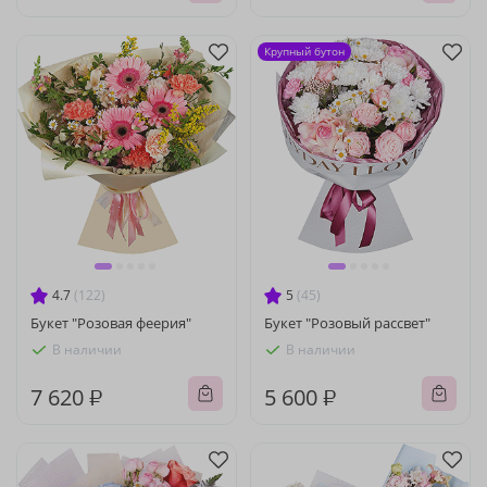
Крупный бутон
4.7
(122)
5
(45)
Букет "Розовая феерия"
Букет "Розовый рассвет"
В наличии
В наличии
7 620 ₽
5 600 ₽