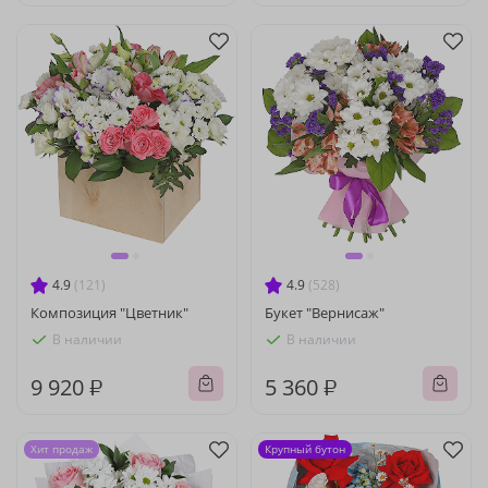
4.9
(121)
4.9
(528)
Композиция "Цветник"
Букет "Вернисаж"
В наличии
В наличии
9 920 ₽
5 360 ₽
Хит продаж
Крупный бутон