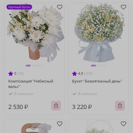
Крупный бутон
5
(76)
4.9
(204)
Композиция "Небесный
Букет "Безмятежный день"
вальс"
В наличии
В наличии
2 530 ₽
3 220 ₽