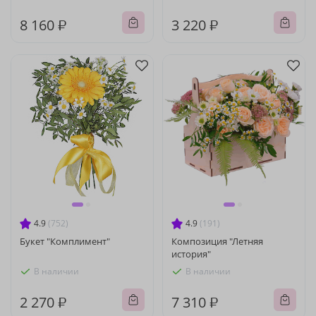
8 160 ₽
3 220 ₽
4.9
(752)
4.9
(191)
Букет "Комплимент"
Композиция "Летняя
история"
В наличии
В наличии
2 270 ₽
7 310 ₽