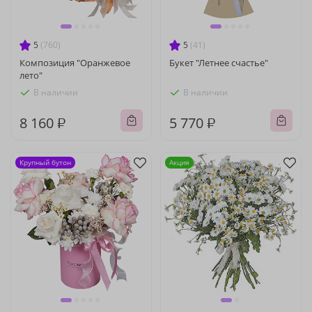
5
(760)
5
(41)
Композиция "Оранжевое
Букет "Летнее счастье"
лето"
В наличии
В наличии
8 160 ₽
5 770 ₽
Крупный бутон
Акция