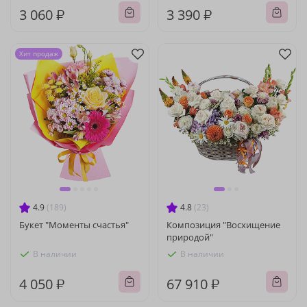
3 060 ₽
3 390 ₽
Хит продаж
4.9
(189)
4.8
(23)
Букет "Моменты счастья"
Композиция "Восхищение
природой"
В наличии
В наличии
4 050 ₽
67 910 ₽