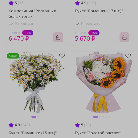
5
(36)
4.9
(897)
Композиция "Роскошь в
Букет "Ромашки (17 шт.)"
белых тонах"
В наличии
В наличии
-10%
-15%
7 190 ₽
6 670 ₽
6 470 ₽
5 670 ₽
Акция
4.9
(249)
5
(29)
Букет "Ромашки (15 шт.)"
Букет "Золотой рассвет"