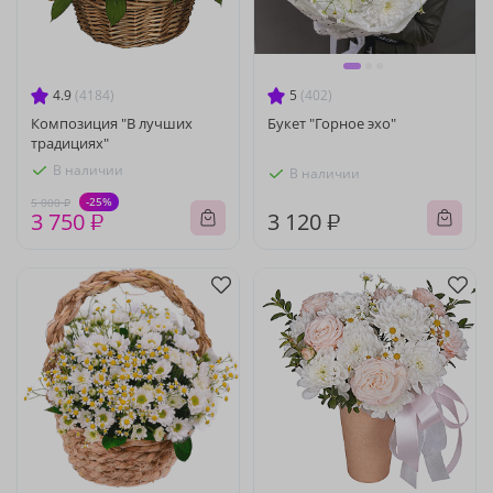
4.9
(4184)
5
(402)
Композиция "В лучших
Букет "Горное эхо"
традициях"
В наличии
В наличии
-25%
5 000 ₽
3 750 ₽
3 120 ₽