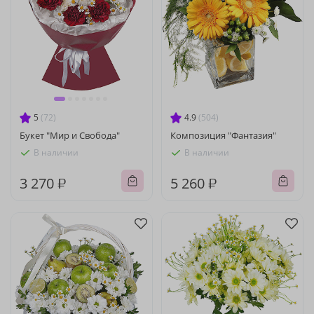
5
(72)
4.9
(504)
Букет "Мир и Свобода"
Композиция "Фантазия"
В наличии
В наличии
3 270 ₽
5 260 ₽