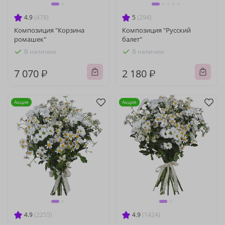
4.9
(478)
5
(294)
Композиция "Корзина
Композиция "Русский
ромашек"
балет"
В наличии
В наличии
7 070 ₽
2 180 ₽
Акция
Акция
4.9
(2255)
4.9
(1424)