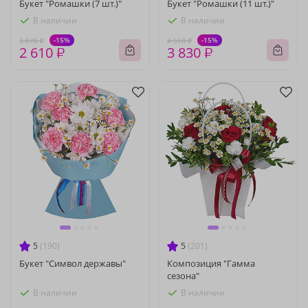
Букет "Ромашки (7 шт.)"
Букет "Ромашки (11 шт.)"
В наличии
В наличии
-15%
-15%
3 070 ₽
4 510 ₽
2 610 ₽
3 830 ₽
5
(190)
5
(201)
Букет "Символ державы"
Композиция "Гамма
сезона"
В наличии
В наличии