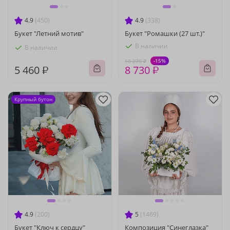
4.9
(450)
4.9
(338)
Букет "Летний мотив"
Букет "Ромашки (27 шт.)"
В наличии
В наличии
-15%
10 270 ₽
5 460 ₽
8 730 ₽
Крупный бутон
4.9
(200)
5
(1469)
Букет "Ключ к сердцу"
Композиция "Синеглазка"