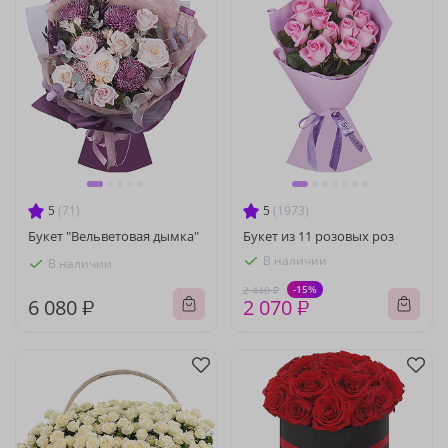
5
(71)
5
(1973)
Букет "Вельветовая дымка"
Букет из 11 розовых роз
В наличии
В наличии
-15%
2 440 ₽
6 080 ₽
2 070 ₽