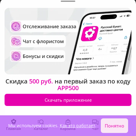
Язык интерфейса:
Валюта:
©
Служба круглосуточной доставки цветов в Ярославле
Русский Букет, 2026
Общество с ограниченной ответственностью «Технология»
ОГРН: 1195476081745, ИНН: 5410081997
Юридический адрес: г. Новосибирск, ул. Ипподромская,
д.42, оф. 3
Скидка
500 руб.
на первый заказ по коду
APP500
Рейтинг Русского букета в г. Ярославль
Скачать приложение
Мы используем cookies.
Как это работает
.
Понятно
Главная
Каталог
Корзина
Чат
Войти