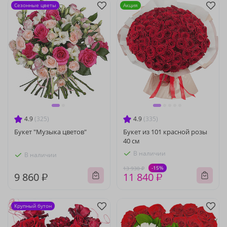
Сезонные цветы
Акция
4.9
(325)
4.9
(335)
Букет "Музыка цветов"
Букет из 101 красной розы
40 см
В наличии
В наличии
-15%
13 930 ₽
9 860 ₽
11 840 ₽
Крупный бутон