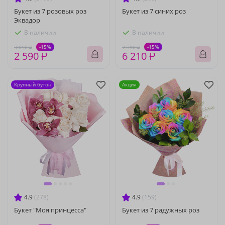
Букет из 7 розовых роз
Букет из 7 синих роз
Эквадор
В наличии
В наличии
-15%
-15%
3 050 ₽
7 310 ₽
2 590 ₽
6 210 ₽
Крупный бутон
Акция
4.9
(278)
4.9
(159)
Букет "Моя принцесса"
Букет из 7 радужных роз