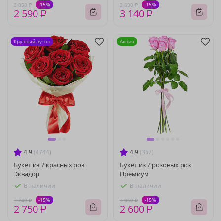
-15%
-15%
3 050 ₽
3 690 ₽
2 590 ₽
3 140 ₽
Крупный бутон
Акция
4.9
(4744)
4.9
(367)
Букет из 7 красных роз
Букет из 7 розовых роз
Эквадор
Премиум
В наличии
В наличии
-15%
-15%
3 240 ₽
3 060 ₽
2 750 ₽
2 600 ₽