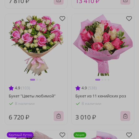
7 810 ₽
13 410 ₽
4.9
(103)
4.9
(538)
Букет "Цветы любимой"
Букет из 11 кенийских роз
В наличии
В наличии
6 720 ₽
3 010 ₽
Крупный бутон
Акция