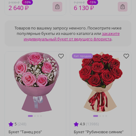
-10%
-15%
2 930 ₽
7 210 ₽
2 640 ₽
6 130 ₽
Товаров по вашему запросу немного. Посмотрите ниже
популярные букеты из нашего каталога или
закажите
индивидуальный букет от ведущего флориста
.
Хит продаж
5
(248)
4.9
(13986)
Букет "Танец роз"
Букет "Рубиновое сияние"