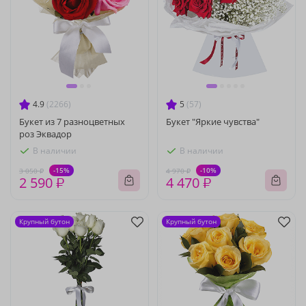
4.9
(2266)
5
(57)
Букет из 7 разноцветных
Букет "Яркие чувства"
роз Эквадор
В наличии
В наличии
-15%
-10%
3 050 ₽
4 970 ₽
2 590 ₽
4 470 ₽
Крупный бутон
Крупный бутон