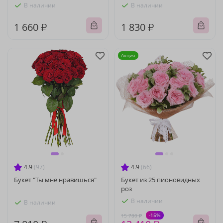
В наличии
В наличии
1 660 ₽
1 830 ₽
Акция
4.9
(97)
4.9
(66)
Букет "Ты мне нравишься"
Букет из 25 пионовидных
роз
В наличии
В наличии
-15%
15 780 ₽