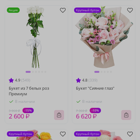
Акция
Крупный бутон
4.9
(549)
4.8
(339)
Букет из 7 белых роз
Букет "Сияние глаз"
Премиум
В наличии
В наличии
-15%
-10%
3 060 ₽
7 360 ₽
2 600 ₽
6 620 ₽
Крупный бутон
Крупный бутон