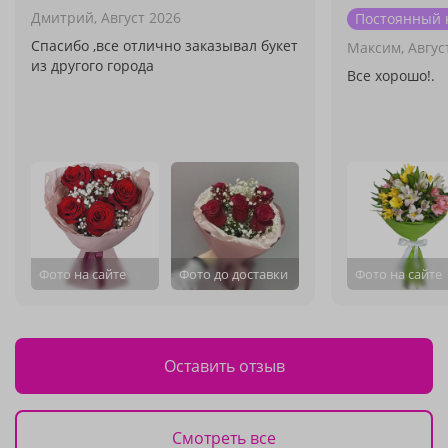
Дмитрий,
Август 2026
Постоянный 
Спасибо ,все отлично заказывал букет
Максим,
Авгус
из другого города
Все хорошо!.
Фото на сайте
Фото до доставки
Фото на сайте
Оставить отзыв
Смотреть все