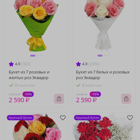
4.9
(383)
4.9
(2056)
Букет из 7 розовых и
Букет из 7 белых и розовых
желтых роз Эквадор
роз Эквадор
В наличии
В наличии
-15%
-15%
3 050 ₽
3 050 ₽
2 590 ₽
2 590 ₽
Крупный бутон
Крупный бутон