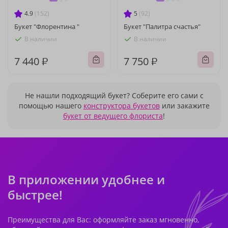
4.9
(152)
5
(92)
Букет "Флорентина "
Букет "Палитра счастья"
В наличии
В наличии
7 440 ₽
7 750 ₽
Не нашли подходящий букет? Соберите его сами с
помощью нашего
конструктора букетов
или закажите
букет от ведущего флориста
!
В приложении удобнее и
быстрее!
Преимущества для Вас: оформляйте заказ мгновенно,