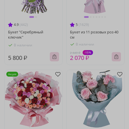
4.9
(442)
5
(1629)
Букет "Серебряный
Букет из 11 розовых роз 40
ключик"
см
В наличии
В наличии
-15%
2 440 ₽
5 800 ₽
2 070 ₽
Акция