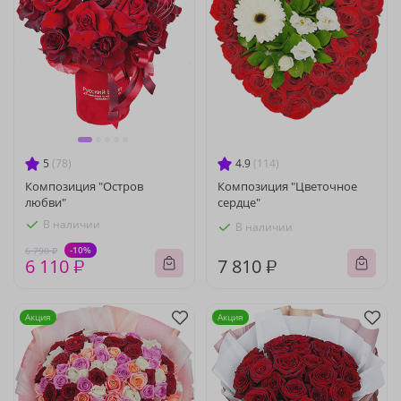
5
(78)
4.9
(114)
Композиция "Остров
Композиция "Цветочное
любви"
сердце"
В наличии
В наличии
-10%
6 790 ₽
6 110 ₽
7 810 ₽
Акция
Акция