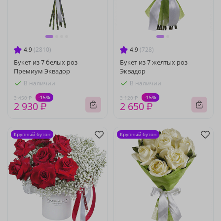
4.9
(2810)
4.9
(728)
Букет из 7 белых роз
Букет из 7 желтых роз
Премиум Эквадор
Эквадор
В наличии
В наличии
-15%
-15%
3 450 ₽
3 120 ₽
2 930 ₽
2 650 ₽
Крупный бутон
Крупный бутон