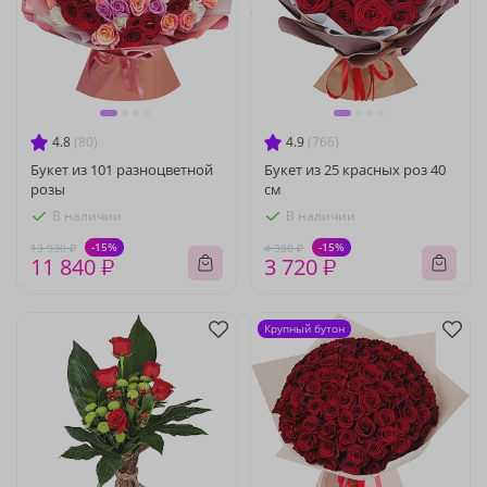
4.8
(80)
4.9
(766)
Букет из 101 разноцветной
Букет из 25 красных роз 40
розы
см
В наличии
В наличии
-15%
-15%
13 930 ₽
4 380 ₽
11 840 ₽
3 720 ₽
Крупный бутон