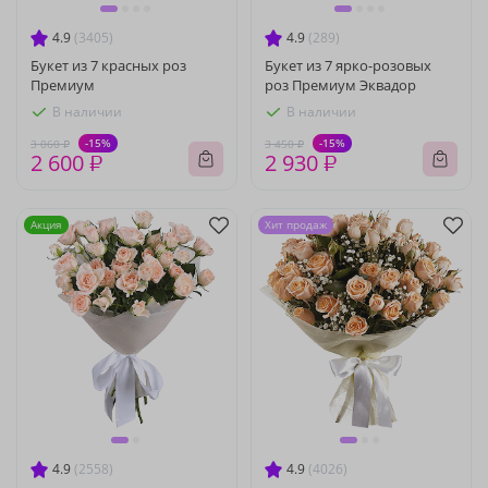
4.9
(3405)
4.9
(289)
Букет из 7 красных роз
Букет из 7 ярко-розовых
Премиум
роз Премиум Эквадор
В наличии
В наличии
-15%
-15%
3 060 ₽
3 450 ₽
2 600 ₽
2 930 ₽
Акция
Хит продаж
4.9
(2558)
4.9
(4026)