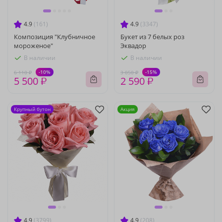
4.9
(161)
4.9
(3347)
Композиция "Клубничное
Букет из 7 белых роз
мороженое"
Эквадор
В наличии
В наличии
-10%
-15%
6 110 ₽
3 050 ₽
5 500 ₽
2 590 ₽
Крупный бутон
Акция
4.9
(3799)
4.9
(208)