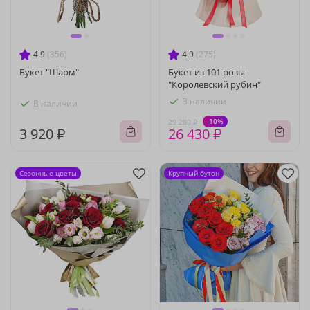
4.9
(356)
4.9
(275)
Букет "Шарм"
Букет из 101 розы
"Королевский рубин"
В наличии
В наличии
-10%
29 280 ₽
3 920 ₽
26 430 ₽
Сезонные цветы
Крупный бутон