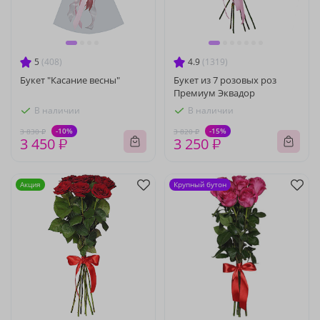
5
(408)
4.9
(1319)
Букет "Касание весны"
Букет из 7 розовых роз
Премиум Эквадор
В наличии
В наличии
-10%
-15%
3 830 ₽
3 820 ₽
3 450 ₽
3 250 ₽
Акция
Крупный бутон