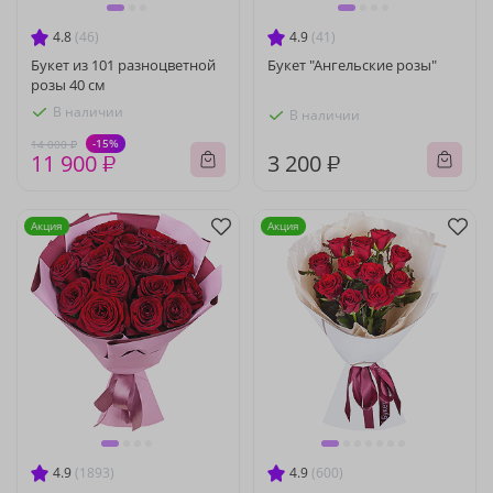
4.8
(46)
4.9
(41)
Букет из 101 разноцветной
Букет "Ангельские розы"
розы 40 см
В наличии
В наличии
-15%
14 000 ₽
11 900 ₽
3 200 ₽
Акция
Акция
4.9
(1893)
4.9
(600)