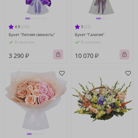
4.9
(282)
5
(23)
Букет "Летняя свежесть"
Букет "Галатея"
В наличии
В наличии
3 290 ₽
10 070 ₽