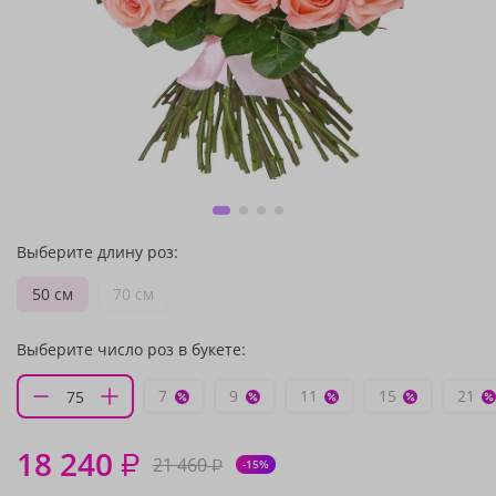
Выберите длину роз:
50 см
70 см
Выберите число роз в букете:
7
9
11
15
21
18 240
₽
21 460
₽
-15%