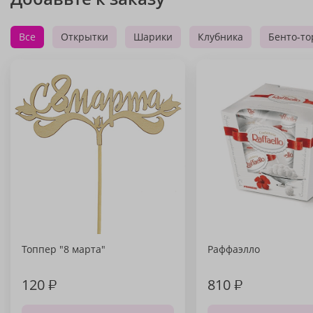
Все
Открытки
Шарики
Клубника
Бенто-то
Топпер "8 марта"
Раффаэлло
120
₽
810
₽