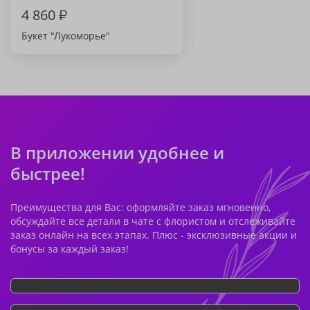
4 860
₽
Букет "Лукоморье"
В приложении удобнее и
быстрее!
Преимущества для Вас: оформляйте заказ мгновенно,
обсуждайте все детали в чате с флористом и отслеживайте
заказ онлайн на всех этапах. Плюс - эксклюзивные акции и
бонусы за каждый заказ!