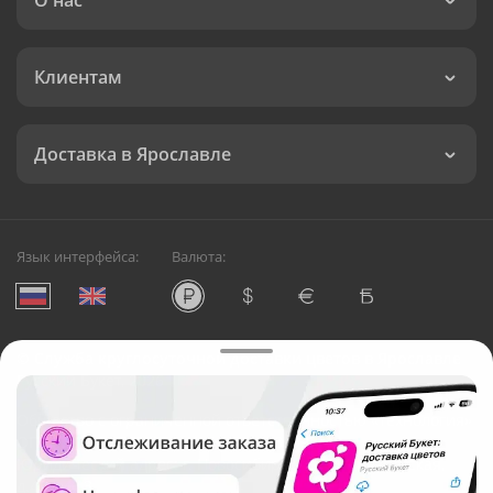
О нас
Клиентам
Доставка в Ярославле
Язык интерфейса:
Валюта:
©
Служба круглосуточной доставки цветов в Ярославле
Русский Букет, 2026
Общество с ограниченной ответственностью «Технология»
ОГРН: 1195476081745, ИНН: 5410081997
Юридический адрес: г. Новосибирск, ул. Ипподромская,
д.42, оф. 3