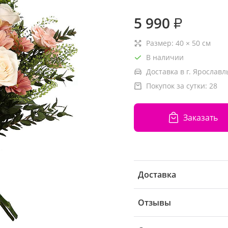
5 990
₽
Размер:
40
×
50
см
В наличии
Доставка в г. Ярославл
Покупок за сутки:
28
Заказать
Доставка
Отзывы