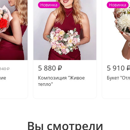
Новинка
Новинка
5 880
5 910
₽
140
₽
ние
Композиция "Живое
Букет "От
тепло"
Вы смотрели