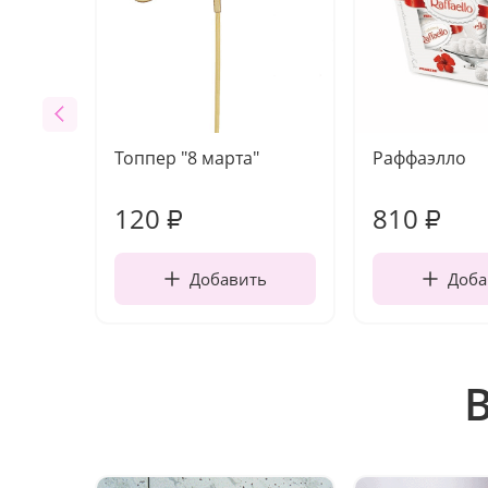
Топпер "8 марта"
Раффаэлло
120
810
₽
₽
Добавить
Доба