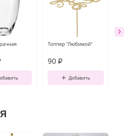
зрачная
Топпер "Любимой"
Открыт
работы
90
220
₽
₽
обавить
Добавить
я