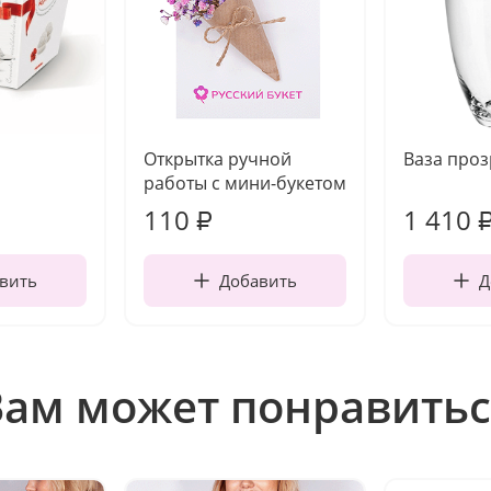
Открытка ручной
Ваза про
работы с мини-букетом
110
1 410
₽
вить
Добавить
Д
Вам может понравитьс