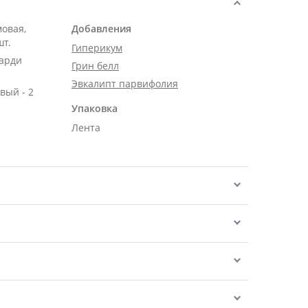
мовая,
Добавления
шт.
Гиперикум
карди
Грин белл
Эвкалипт парвифолия
вый - 2
Упаковка
Лента