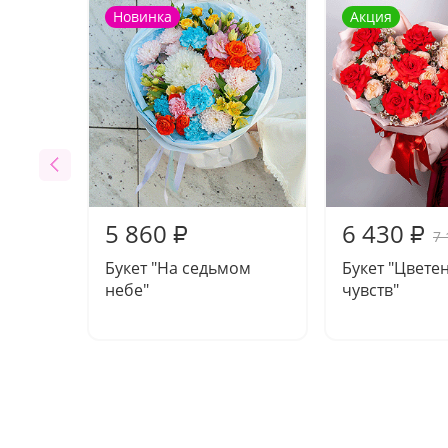
Новинка
Акция
5 860
6 430
₽
₽
7 
Букет "На седьмом
Букет "Цвете
небе"
чувств"