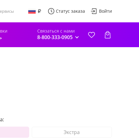
Статус заказа
Войти
ервисы
авки
Связаться с нами
ь
8-800-333-0905
а:
Экстра