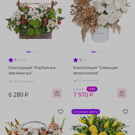
5
(483)
5
(51)
Композиция "Клубничка-
Композиция "Сияющее
земляничка"
великолепие"
В наличии
В наличии
-10%
8 860 ₽
6 280 ₽
7 970 ₽
Сезонные цветы