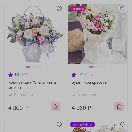
Новинка
4.9
(505)
4.9
(191)
Композиция "Счастливый
Букет "Код красоты"
момент"
В наличии
В наличии
4 800 ₽
4 060 ₽
Крупный бутон