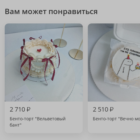
Вам может понравиться
2 710
₽
2 510
₽
Бенто-торт "Вельветовый
Бенто-торт "Вечно м
бант"