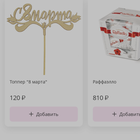
Топпер "8 марта"
Раффаэлло
120
₽
810
₽
Добавить
Добавит