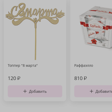
Топпер "8 марта"
Раффаэлло
120
₽
810
₽
Добавить
Добавит