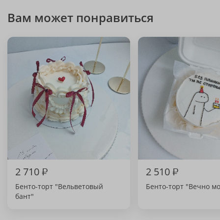
Вам может понравиться
2 710
₽
2 510
₽
Бенто-торт "Вельветовый
Бенто-торт "Вечно м
бант"