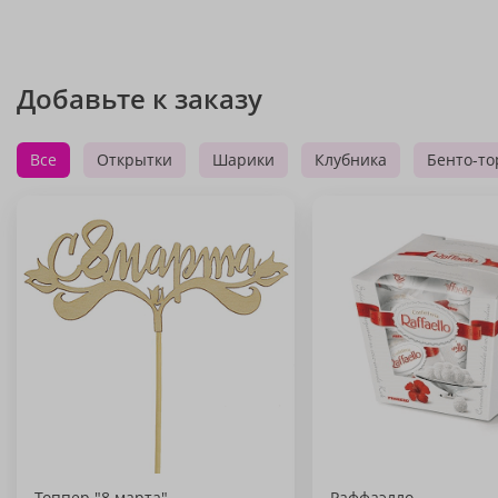
Добавьте к заказу
Все
Открытки
Шарики
Клубника
Бенто-то
Топпер "8 марта"
Раффаэлло