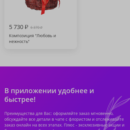
5 730
₽
6 370
₽
Композиция "Любовь и
нежность"
В приложении удобнее и
быстрее!
Преимущества для Вас: оформляйте заказ мгновенно,
обсуждайте все детали в чате с флористом и отслеживайте
заказ онлайн на всех этапах. Плюс - эксклюзивные акции и