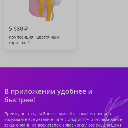
5 680
₽
Композиция "Цветочный
карнавал"
В приложении удобнее и
быстрее!
Преимущества для Вас: оформляйте заказ мгновенно,
обсуждайте все детали в чате с флористом и отслеживайте
заказ онлайн на всех этапах. Плюс - эксклюзивные акции и