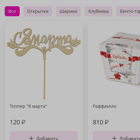
Все
Открытки
Шарики
Клубника
Бенто-то
Топпер "8 марта"
Раффаэлло
120
₽
810
₽
Добавить
Добавит