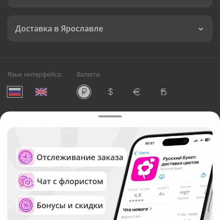
Доставка в Ярославле
Язык интерфейса:
Валюта:
©
Служба круглосуточной доставки цветов в Ярославле
Русский Букет, 2026
Общество с ограниченной ответственностью «Технология»
ОГРН: 1195476081745, ИНН: 5410081997
Юридический адрес: г. Новосибирск, ул. Ипподромская,
д.42, оф. 3
Рейтинг Русского букета в г. Ярославль