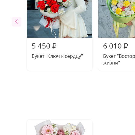
5 450
6 010
₽
₽
Букет "Ключ к сердцу"
Букет "Востор
жизни"