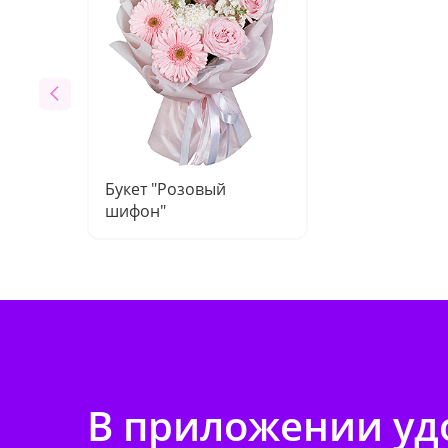
Букет "Розовый
шифон"
В приложении удо