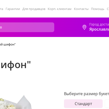
та
Гарантии
Для продавцов
Корп. клиентам
Контакты
Помощь
С
Город дост
Ярославл
ый шифон"
шифон"
Выберите размер букет
Стандарт