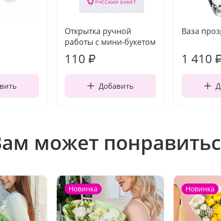
Открытка ручной
Ваза про
работы с мини-букетом
110
1 410
₽
вить
Добавить
Д
Вам может понравитьс
Новинка
Новинка