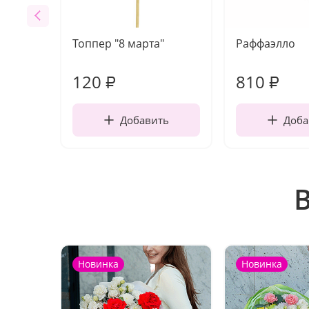
Топпер "8 марта"
Раффаэлло
120
810
₽
₽
Добавить
Доба
Новинка
Новинка