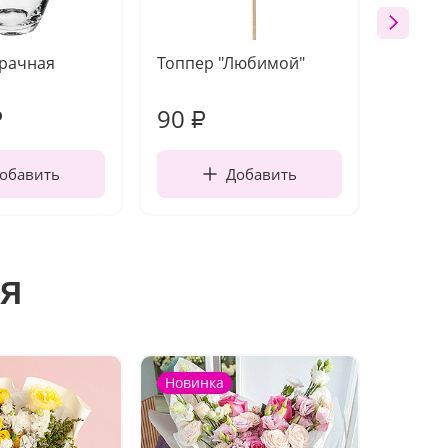
зрачная
Топпер "Любимой"
Открыт
работы
90
220
₽
₽
обавить
Добавить
я
Новинка
Новин