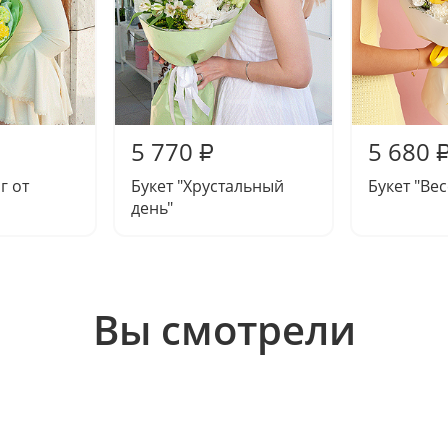
5 770
5 680
₽
г от
Букет "Хрустальный
Букет "Ве
день"
Вы смотрели