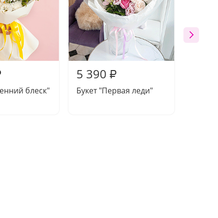
5 390
5 59
₽
₽
сенний блеск"
Букет "Первая леди"
Букет 