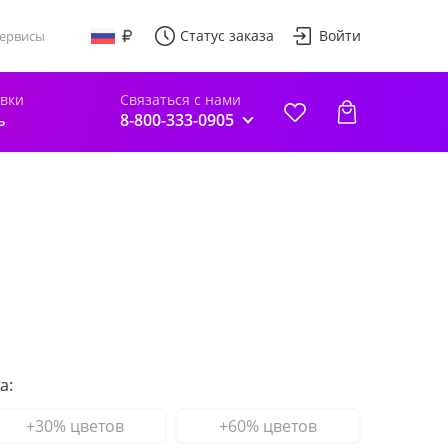
Статус заказа
Войти
ервисы
авки
Связаться с нами
ь
8-800-333-0905
а:
+30% цветов
+60% цветов