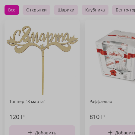
Все
Открытки
Шарики
Клубника
Бенто-то
Топпер "8 марта"
Раффаэлло
120
₽
810
₽
Добавить
Добавит