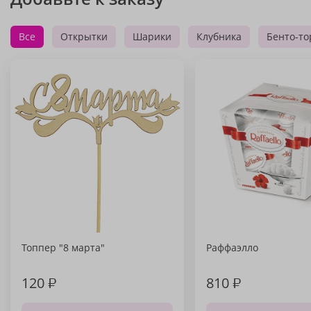
Все
Открытки
Шарики
Клубника
Бенто-то
Топпер "8 марта"
Раффаэлло
120
₽
810
₽