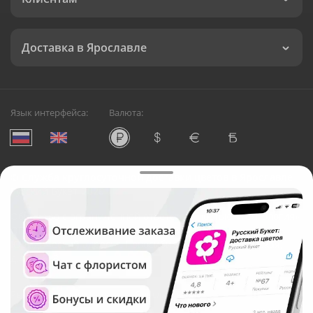
Доставка в Ярославле
Язык интерфейса:
Валюта:
©
Служба круглосуточной доставки цветов в Ярославле
Русский Букет, 2026
Общество с ограниченной ответственностью «Технология»
ОГРН: 1195476081745, ИНН: 5410081997
Юридический адрес: г. Новосибирск, ул. Ипподромская,
д.42, оф. 3
Рейтинг Русского букета в г. Ярославль