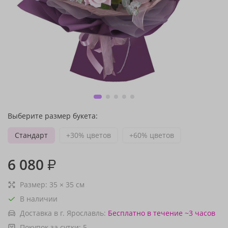
Выберите размер букета:
Стандарт
+30% цветов
+60% цветов
6 080
₽
Размер:
35
×
35
см
В наличии
Доставка в г. Ярославль:
Бесплатно
в течение ~3 часов
Покупок за сутки:
5