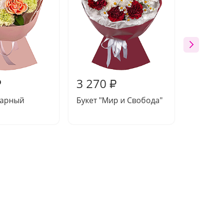
3 270
3 63
₽
₽
харный
Букет "Мир и Свобода"
Букет 
вдохн