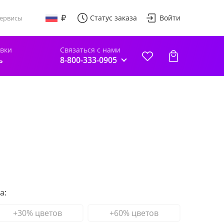
Статус заказа
Войти
ервисы
авки
Связаться с нами
ь
8-800-333-0905
а:
+30% цветов
+60% цветов