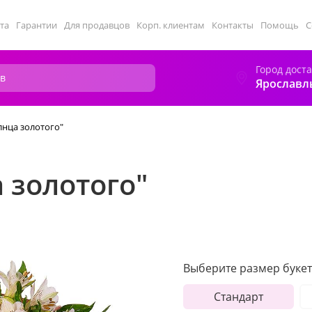
та
Гарантии
Для продавцов
Корп. клиентам
Контакты
Помощь
С
Город дост
Ярославл
лнца золотого"
 золотого"
Выберите размер букет
Стандарт