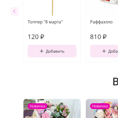
Топпер "8 марта"
Раффаэлло
120
810
₽
₽
Добавить
Доба
Новинка
Новинка