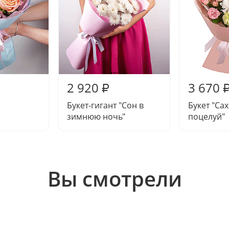
2 920
3 670
₽
Букет-гигант "Сон в
Букет "Са
зимнюю ночь"
поцелуй"
Вы смотрели