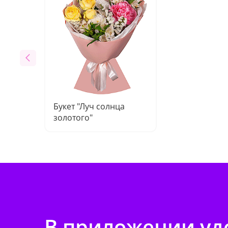
Букет "Луч солнца
золотого"
В приложении удо