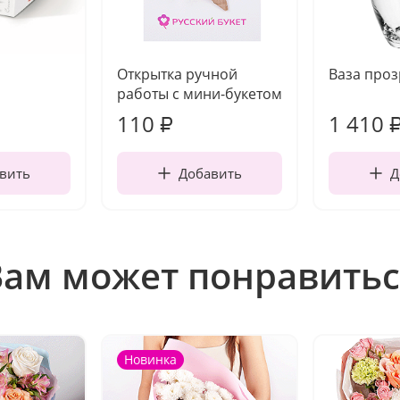
Открытка ручной
Ваза про
работы с мини-букетом
110
1 410
₽
вить
Добавить
Д
Вам может понравитьс
Новинка