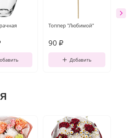
зрачная
Топпер "Любимой"
Открыт
работы
90
220
₽
₽
обавить
Добавить
я