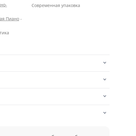
но-
Современная упаковка
вая Пиано
-
тика