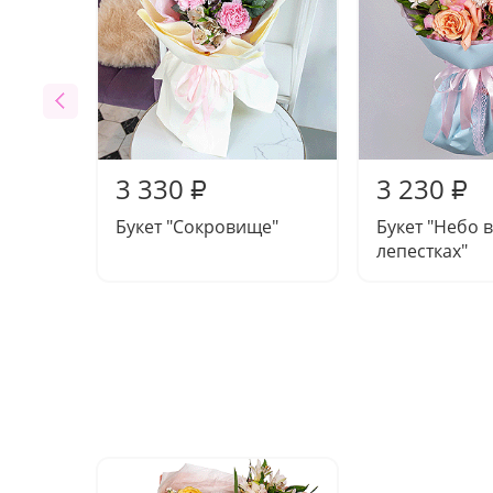
3 330
3 230
₽
₽
Букет "Сокровище"
Букет "Небо в
лепестках"