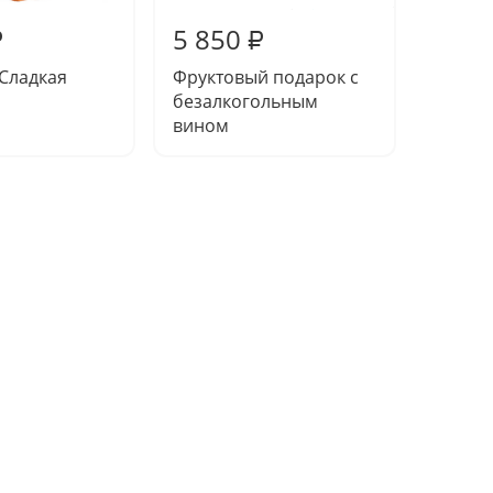
5 850
5 97
₽
₽
Сладкая
Фруктовый подарок с
Подаро
безалкогольным
вином