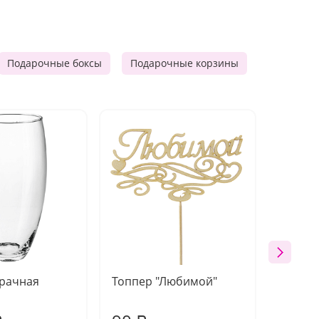
Подарочные боксы
Подарочные корзины
Продукто
зрачная
Топпер "Любимой"
Открыт
работы