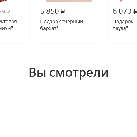
5 850
6 070
₽
660
₽
уктовая
Подарок "Черный
Подарок "
миум"
бархат"
пауза"
Вы смотрели