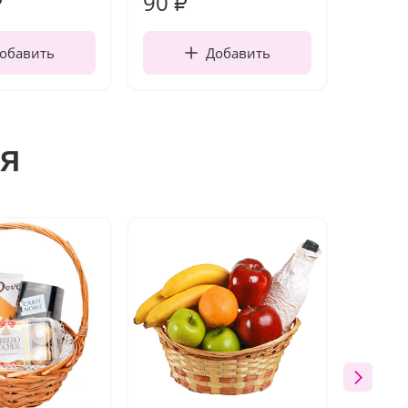
90
220
₽
₽
обавить
Добавить
я