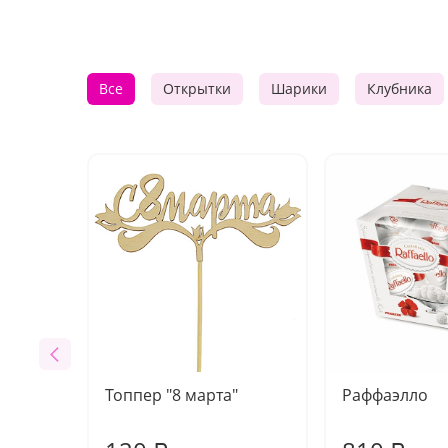
Все
Открытки
Шарики
Клубника
Топпер "8 марта"
Раффаэлло