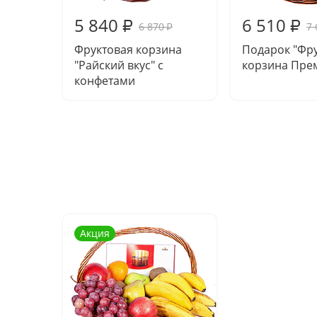
5 840
6 510
₽
₽
6 870
7 
₽
Фруктовая корзина
Подарок "Фр
"Райский вкус" с
корзина Пре
конфетами
Акция