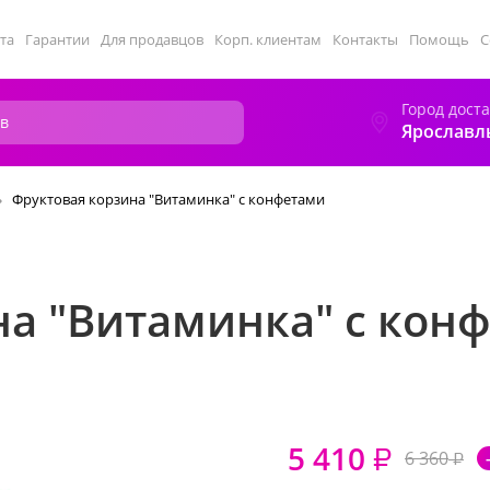
та
Гарантии
Для продавцов
Корп. клиентам
Контакты
Помощь
С
Город дост
Ярославл
Фруктовая корзина "Витаминка" с конфетами
на "Витаминка" с кон
5 410
₽
6 360
₽