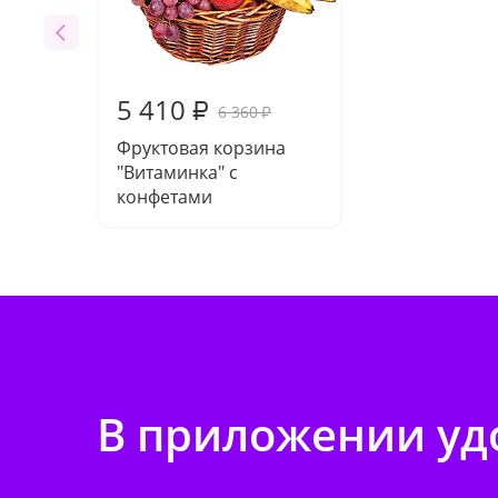
5 410
₽
6 360
₽
Фруктовая корзина
"Витаминка" с
конфетами
В приложении удо