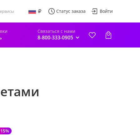
Статус заказа
Войти
ервисы
авки
Связаться с нами
ь
8-800-333-0905
фетами
-15%