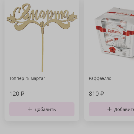
Топпер "8 марта"
Раффаэлло
120
₽
810
₽
Добавить
Добавит