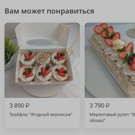
Вам может понравиться
3 890
₽
3 790
₽
Трайфлы "Ягодный вернисаж"
Меренговый рулет "
облако"