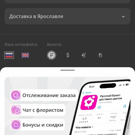
Доставка в Ярославле
Язык интерфейса:
Валюта:
©
Служба круглосуточной доставки цветов в Ярославле
Русский Букет, 2026
Общество с ограниченной ответственностью «Технология»
ОГРН: 1195476081745, ИНН: 5410081997
Юридический адрес: г. Новосибирск, ул. Ипподромская,
д.42, оф. 3
Рейтинг Русского букета в г. Ярославль