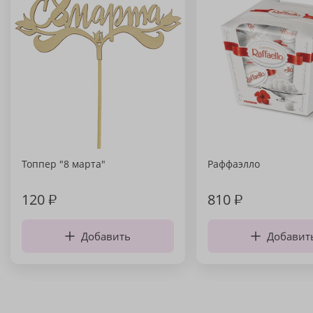
Топпер "8 марта"
Раффаэлло
120
₽
810
₽
Добавить
Добавит