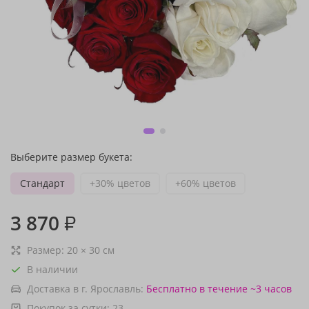
Выберите размер букета:
Стандарт
+30% цветов
+60% цветов
3 870
₽
Размер:
20
×
30
см
В наличии
Доставка в г. Ярославль:
Бесплатно
в течение ~3 часов
Покупок за сутки:
23