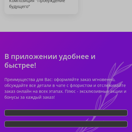
Композиция "Пробуждение
будущего"
В приложении удобнее и
быстрее!
Преимущества для Вас: оформляйте заказ мгновенно,
обсуждайте все детали в чате с флористом и отслеживайте
заказ онлайн на всех этапах. Плюс - эксклюзивные акции и
бонусы за каждый заказ!