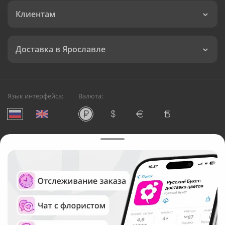
Клиентам
Доставка в Ярославле
Язык интерфейса:
Валюта:
©
Служба круглосуточной доставки цветов в Ярославле
Русский Букет, 2026
Общество с ограниченной ответственностью «Технология»
ОГРН: 1195476081745, ИНН: 5410081997
Юридический адрес: г. Новосибирск, ул. Ипподромская,
д.42, оф. 3