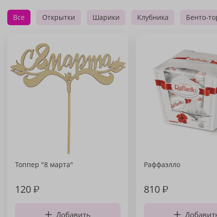
Все
Открытки
Шарики
Клубника
Бенто-то
Топпер "8 марта"
Раффаэлло
120
₽
810
₽
Добавить
Добавит