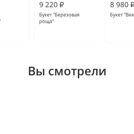
9 220
8 980
₽
Букет "Березовая
Букет "Ви
"
роща"
Вы смотрели