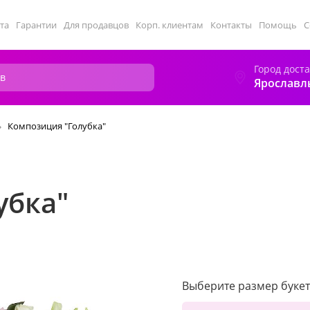
та
Гарантии
Для продавцов
Корп. клиентам
Контакты
Помощь
С
Город дост
Ярославл
Композиция "Голубка"
убка"
Выберите размер букет