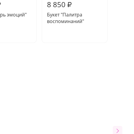
8 850
9 03
₽
₽
хрь эмоций"
Букет "Палитра
Букет 
воспоминаний"
колыбе