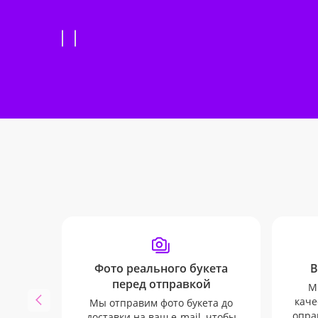
Фото реального букета
В
перед отправкой
М
каче
Мы отправим фото букета до
опра
доставки на ваш e-mail, чтобы