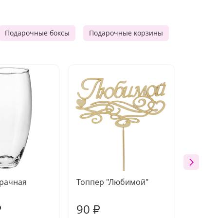
Подарочные боксы
Подарочные корзины
Продукто
зрачная
Топпер "Любимой"
Открыт
работы
90
220
₽
₽