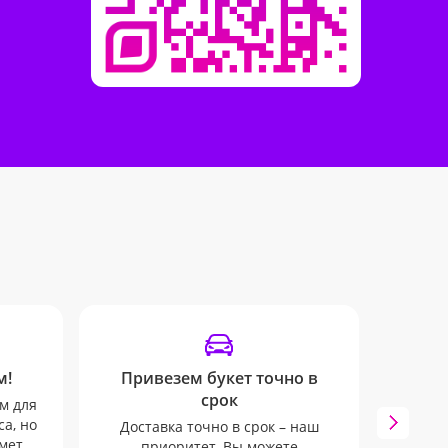
м!
Привезем букет точно в
У
срок
м для
Мы 
а, но
вып
Доставка точно в срок – наш
мет
приоритет. Вы можете