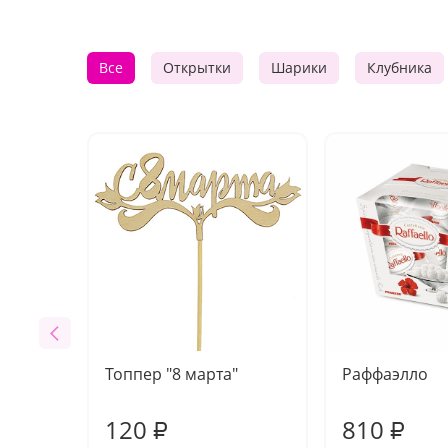
Все
Открытки
Шарики
Клубника
Топпер "8 марта"
Раффаэлло
120
810
₽
₽