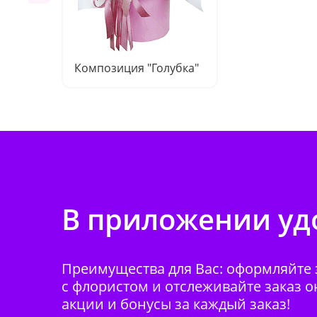
Композиция "Голубка"
В приложении удо
Преимущества для Вас: оформляйте з
с флористом и отслеживайте заказ о
акции и бонусы за каждый заказ!