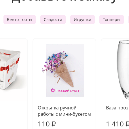
Бенто-торты
Сладости
Игрушки
Топперы
Открытка ручной
Ваза про
работы с мини-букетом
110
1 410
₽