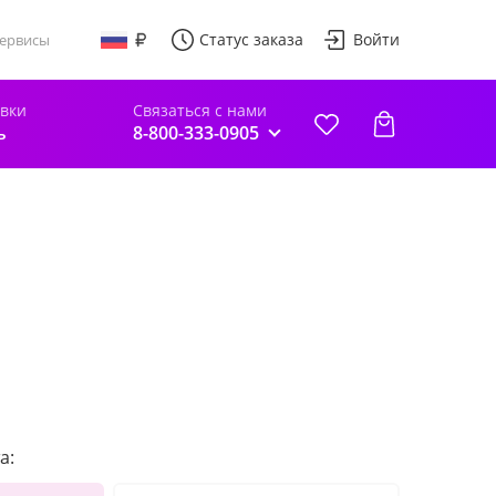
Статус заказа
Войти
ервисы
авки
Связаться с нами
ь
8-800-333-0905
а: