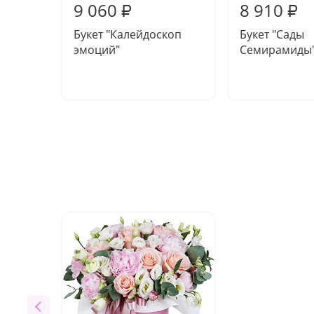
9 060
8 910
₽
₽
Букет "Калейдоскоп
Букет "Сады
эмоций"
Семирамиды