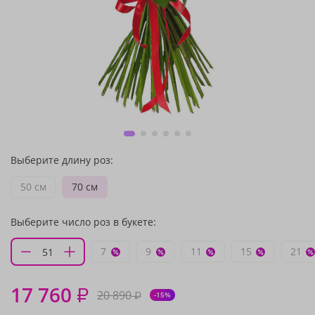
Выберите длину роз:
50 см
70 см
Выберите число роз в букете:
7
9
11
15
21
17 760
₽
20 890
₽
-15%