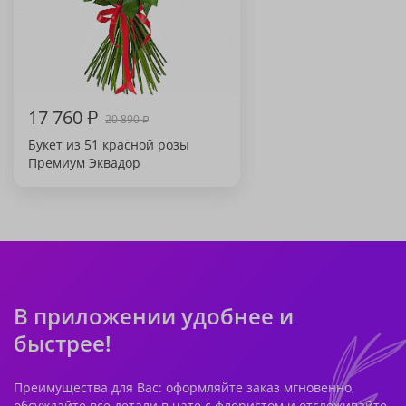
17 760
₽
20 890
₽
Букет из 51 красной розы
Премиум Эквадор
В приложении удобнее и
быстрее!
Преимущества для Вас: оформляйте заказ мгновенно,
обсуждайте все детали в чате с флористом и отслеживайте