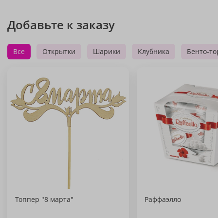
Добавьте к заказу
Все
Открытки
Шарики
Клубника
Бенто-то
Топпер "8 марта"
Раффаэлло