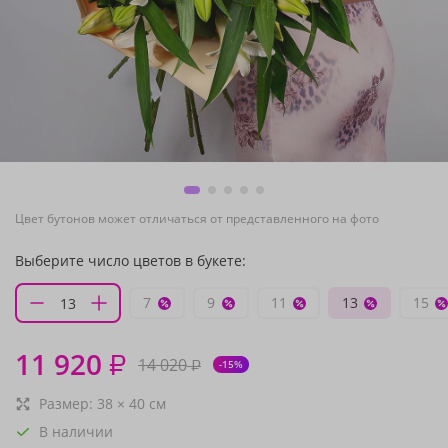
Цвет бутонов может отличаться от представленного на фото
Выберите число цветов в букете:
7
9
11
13
15
11 920
₽
14 020
₽
-15%
Размер:
38
×
40
см
В наличии