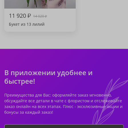
11 920
₽
14 020
₽
Букет из 13 лилий
В приложении удобнее и
быстрее!
Преимущества для Вас: оформляйте заказ мгновенно,
обсуждайте все детали в чате с флористом и отслеживайте
заказ онлайн на всех этапах. Плюс - эксклюзивные акции и
бонусы за каждый заказ!