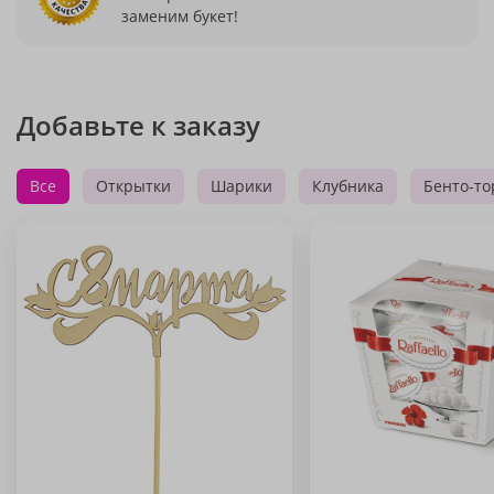
заменим букет!
Добавьте к заказу
Все
Открытки
Шарики
Клубника
Бенто-то